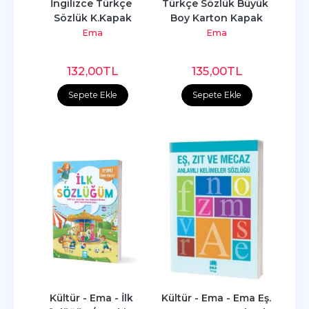
İngilizce Türkçe 
Türkçe Sözlük Büyük 
Sözlük K.Kapak
Boy Karton Kapak
Ema
Ema
132
,00
TL
135
,00
TL
Sepete Ekle
Sepete Ekle
Kültür - Ema - İlk 
Kültür - Ema - Ema Eş. 