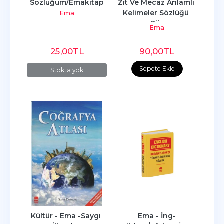
Sözlüğüm/Emakitap
Zıt Ve Mecaz Anlamlı 
Kelimeler Sözlüğü 
Ema
Büy
Ema
25
,00
TL
90
,00
TL
Sepete Ekle
Stokta yok
Kültür - Ema -Saygı 
Ema - İng-