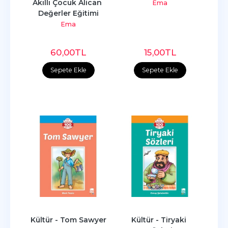
Akıllı Çocuk Alican 
Ema
Değerler Eğitimi
Ema
60
,00
TL
15
,00
TL
Sepete Ekle
Sepete Ekle
Kültür - Tom Sawyer
Kültür - Tiryaki 