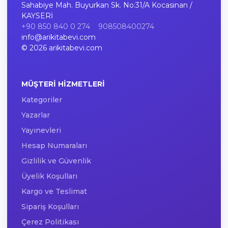
Sahabiye Mah. Buyurkan Sk. No:31/A Kocasinan /
KAYSERİ
+90 850 840 0 274
908508400274
info@arikitabevi.com
© 2026 arikitabevi.com
MÜŞTERI HIZMETLERI
Kategoriler
Yazarlar
Yayınevleri
Hesap Numaraları
Gizlilik ve Güvenlik
Üyelik Koşulları
Kargo ve Teslimat
Sipariş Koşulları
Çerez Politikası