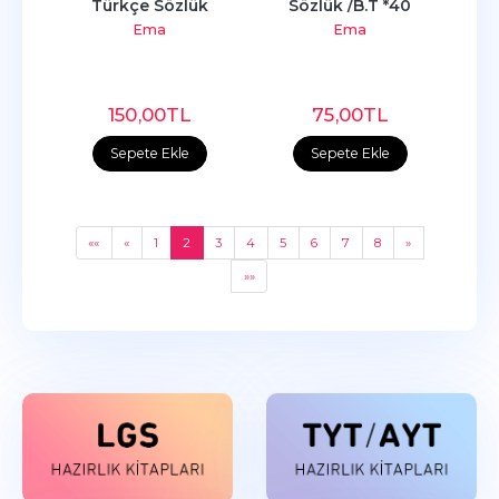
Türkçe Sözlük
Sözlük /B.T *40
Ema
Ema
150
,00
TL
75
,00
TL
Sepete Ekle
Sepete Ekle
««
«
1
2
3
4
5
6
7
8
»
»»