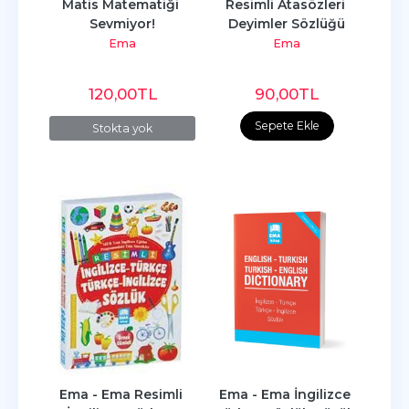
Matis Matematiği 
Resimli Atasözleri 
Sevmiyor!
Deyimler Sözlüğü
Ema
Ema
120
,00
TL
90
,00
TL
Sepete Ekle
Stokta yok
Ema - Ema Resimli 
Ema - Ema İngilizce 