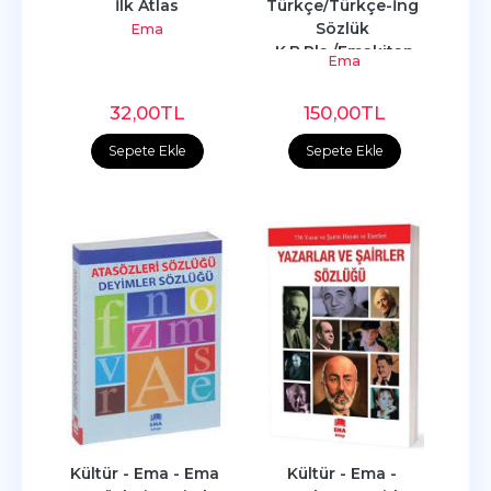
İlk Atlas
Türkçe/Türkçe-İng 
Sözlük 
Ema
K.B.Pls./Emakitap
Ema
32
,00
TL
150
,00
TL
Sepete Ekle
Sepete Ekle
Kültür - Ema - Ema 
Kültür - Ema - 