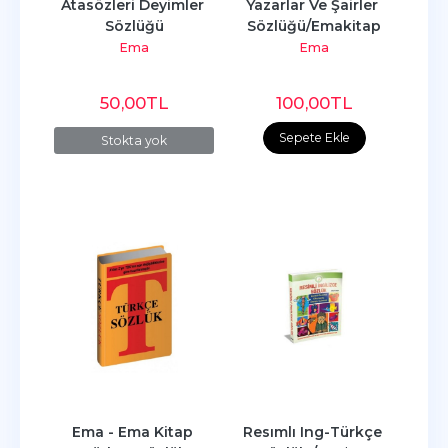
Atasözleri Deyimler 
Yazarlar Ve Şairler 
Sözlüğü
Sözlüğü/Emakitap
Ema
Ema
50
,00
TL
100
,00
TL
Sepete Ekle
Stokta yok
Ema - Ema Kitap 
Resımlı Ing-Türkçe 