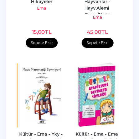
Hikayeler
Hayvanları-
Hayv.Alemi 
Ema
Serisi/Hobi
Ema
15
,00
TL
45
,00
TL
Sepete Ekle
Sepete Ekle
Kültür - Ema - Yky - 
Kültür - Ema - Ema 