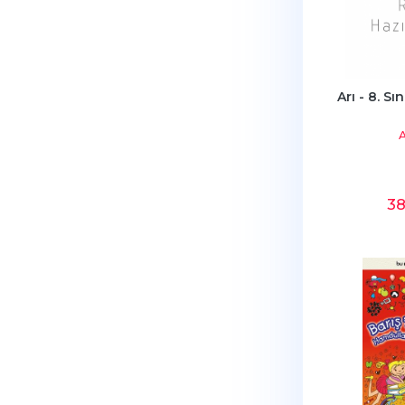
Arı - 8. Sı
A
3