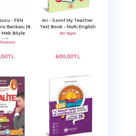
zucu - FEN 
Arı - 5.sınıf My Teacher 
ru Bankası (8. 
Test Book - Multi English
7 Meb Böyle 
Arı Yayın
rar)
 Kuzucu
,00
TL
600
,00
TL