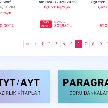
6. Sınıf
Bankası - (2025-2026)
Öğreten F
ay TÜRKAL
ÜçDörtBeş Yayın
Çanta 
rı Yayın
549
,00
TL
%45
40
,00
TL
301
,95
TL
520
İNDİRİM
««
«
1
2
3
4
5
6
7
8
9