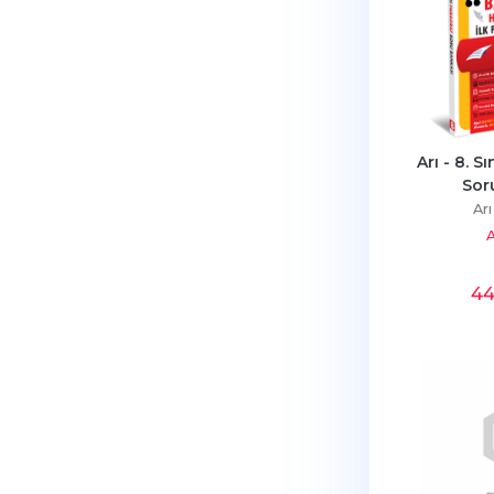
Arı - 8. Sı
Sor
Arı
A
4