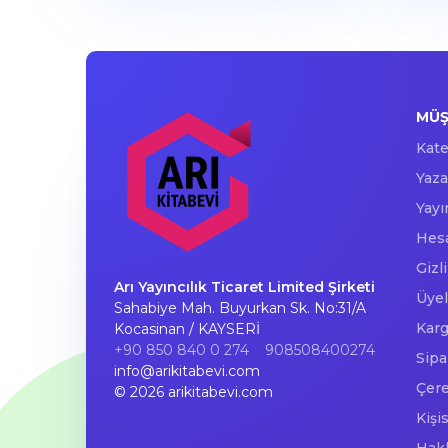
MÜŞ
Kate
Yaza
Yayı
Hesa
Gizl
Arı Yayıncılık Ticaret Limited Şirketi
Üyel
Sahabiye Mah. Buyurkan Sk. No:31/A
Karg
Kocasinan / KAYSERİ
+90 850 840 0 274
908508400274
Sipa
info@arikitabevi.com
Çere
© 2026 arikitabevi.com
Kişi
Hak