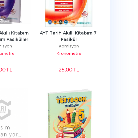
kıllı Kitabım 
AYT Tarih Akıllı Kitabım 7 
m Fasikülleri
Fasikül
isyon
Komisyon
ometre
Kronometre
,00
TL
25
,00
TL