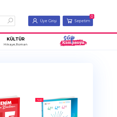
0
Üye Girişi
Sepetim
KÜLTÜR
Hikaye,Roman
-%
40