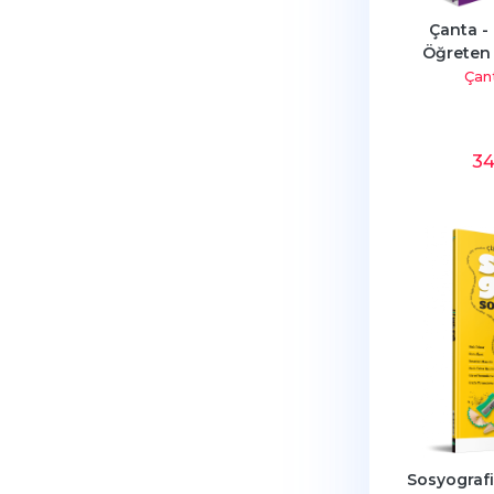
Çanta - 
Öğreten 
Çant
3
Sosyografik