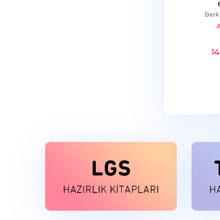
Berk
A
1