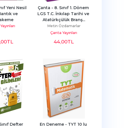
nıf Yeni Nesil 
Çanta - 8. Sınıf 1. Dönem 
antık ve 
LGS T.C. İnkılap Tarihi ve 
akeme
Atatürkçülük Branş...
Yayınları
Metin Özdamarlar
Çanta Yayınları
,00
TL
44
,00
TL
Sınıf Defter 
En Deneme - TYT 10 lu 