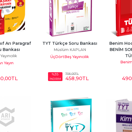
nıf Arı Paragraf 
TYT Türkçe Soru Bankası
Benim Hoca
u Bankası
BENİM SO
Müslüm KAPLAN
TÜ
 Yayıncılık
ÜçDörtBeş Yayıncılık
Beni
rı Yayın
706
,00
TL
%35
40
,00
TL
458
,90
TL
490
İNDİRİM