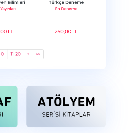
en Bilimleri
Türkçe Deneme
Yayınları
En Deneme
,00
TL
250
,00
TL
10
11-20
»
»»