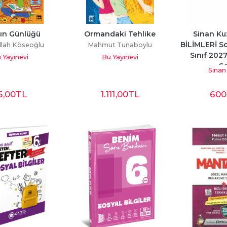
'ın Günlüğü
Ormandaki Tehlike
Sinan Ku
BİLİMLERİ So
lah Köseoğlu
Mahmut Tunaboylu
Sınıf 202
 Yayınevi
Bu Yayınevi
So
Sinan
5
,00
TL
1.111
,00
TL
600