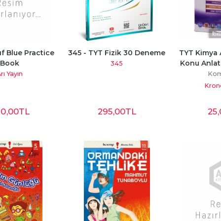
nıf Blue Practice 
345 - TYT Fizik 30 Deneme
TYT Kimya A
Book
Konu Anlatı
345
rı Yayın
Kom
Kron
80
,00
TL
295
,00
TL
25