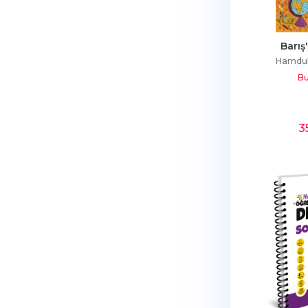
Barış
Hamdul
Bu
3