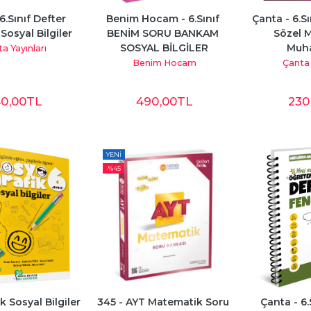
6.Sınıf Defter 
Benim Hocam - 6.Sınıf 
Çanta - 6.Sı
Sosyal Bilgiler
BENİM SORU BANKAM 
Sözel M
SOSYAL BİLGİLER
Muh
a Yayınları
Benim Hocam
Çanta 
40
,00
TL
490
,00
TL
230
YENI
-%
45
 Sosyal Bilgiler 
345 - AYT Matematik Soru 
Çanta - 6.