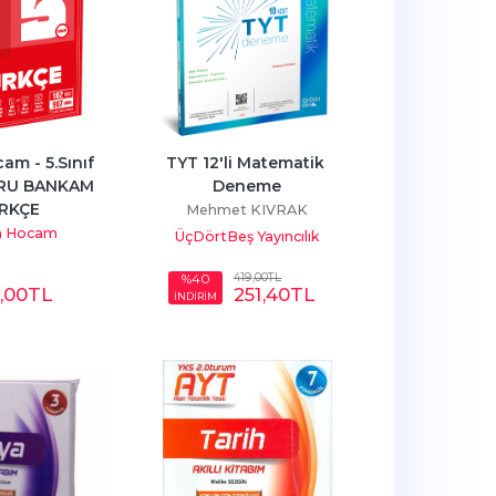
m - 5.Sınıf 
TYT 12'li Matematik 
RU BANKAM 
Deneme
RKÇE
Mehmet KIVRAK
m Hocam
ÜçDörtBeş Yayıncılık
419
,00
TL
%40
,00
TL
251
,40
TL
İNDİRİM