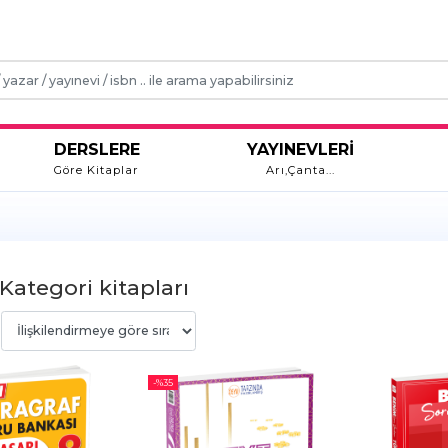
DERSLERE
YAYINEVLERİ
Göre Kitaplar
Arı,Çanta...
 Kategori kitapları
-%
35