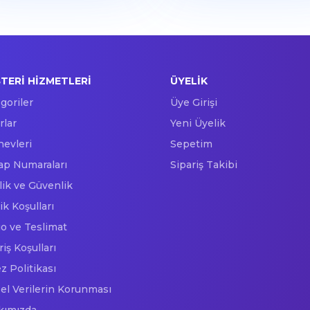
TERI HIZMETLERI
ÜYELIK
goriler
Üye Girişi
rlar
Yeni Üyelik
nevleri
Sepetim
p Numaraları
Sipariş Takibi
ilik ve Güvenlik
ik Koşulları
o ve Teslimat
riş Koşulları
z Politikası
sel Verilerin Korunması
kımızda