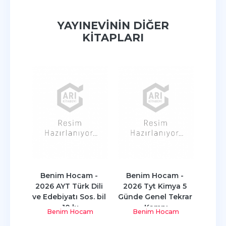
YAYINEVININ DIĞER
KITAPLARI
 - 
Benim Hocam - 
Benim Hocam - 
Ben
s 
2026 AYT Türk Dili 
2026 Tyt Kimya 5 
2026
rafya
ve Edebiyatı Sos. bil 
Günde Genel Tekrar 
Günde
10 lu
Kampı
am
Benim Hocam
Benim Hocam
B