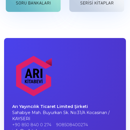
Arı Yayıncılık Ticaret Limited Şirketi
Sahabiye Mah. Buyurkan Sk. No:31/A Kocasinan /
KAYSERİ
+90 850 840 0 274
908508400274