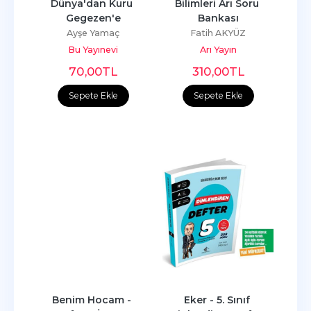
Dünya'dan Kuru 
Bilimleri Arı Soru 
Gegezen'e
Bankası
Ayşe Yamaç
Fatih AKYÜZ
Bu Yayınevi
Arı Yayın
70
,00
TL
310
,00
TL
Sepete Ekle
Sepete Ekle
Benim Hocam - 
Eker - 5. Sınıf 