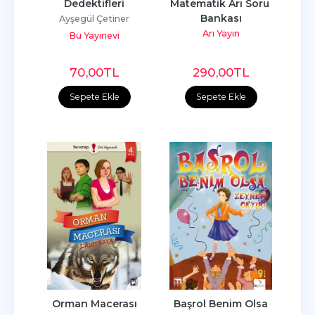
Dedektifleri
Matematik Arı Soru 
Bankası
Ayşegül Çetiner
Arı Yayın
Bu Yayınevi
70
,00
TL
290
,00
TL
Sepete Ekle
Sepete Ekle
Orman Macerası
Başrol Benim Olsa