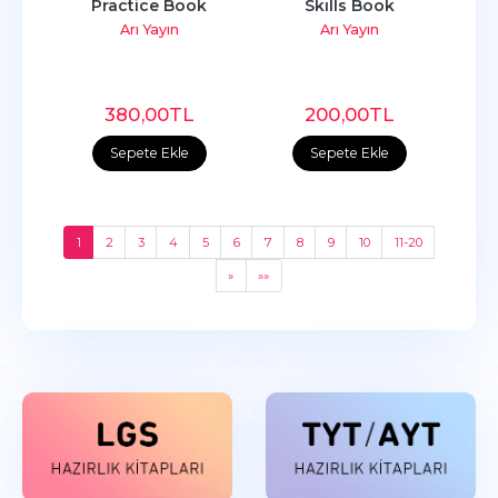
Practice Book
Skılls Book
Arı Yayın
Arı Yayın
380
,00
TL
200
,00
TL
Sepete Ekle
Sepete Ekle
1
2
3
4
5
6
7
8
9
10
11-20
»
»»