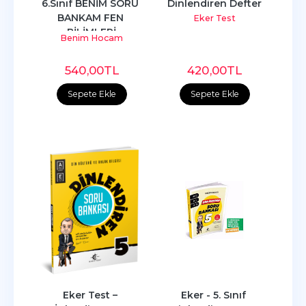
6.Sınıf BENİM SORU 
Dinlendiren Defter
BANKAM FEN 
Eker Test
BİLİMLERİ
Benim Hocam
540
,00
TL
420
,00
TL
Sepete Ekle
Sepete Ekle
Eker Test – 
Eker - 5. Sınıf 