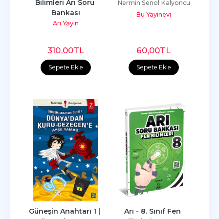
Bilimleri Arı Soru 
Nermin Şenol Kalyoncu
Bankası
Bu Yayınevi
Arı Yayın
310
,00
TL
60
,00
TL
Sepete Ekle
Sepete Ekle
Güneşin Anahtarı 1 | 
Arı - 8. Sınıf Fen 