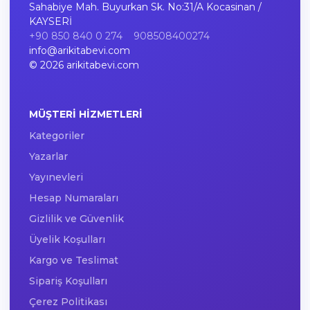
Sahabiye Mah. Buyurkan Sk. No:31/A Kocasinan /
KAYSERİ
+90 850 840 0 274
908508400274
info@arikitabevi.com
© 2026 arikitabevi.com
MÜŞTERI HIZMETLERI
Kategoriler
Yazarlar
Yayınevleri
Hesap Numaraları
Gizlilik ve Güvenlik
Üyelik Koşulları
Kargo ve Teslimat
Sipariş Koşulları
Çerez Politikası