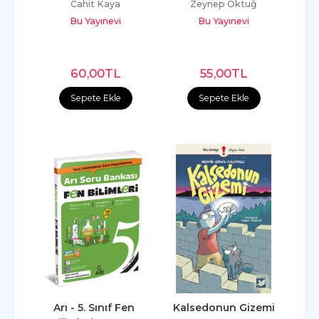
Cahit Kaya
Zeynep Oktuğ
Bu Yayınevi
Bu Yayınevi
60
,00
TL
55
,00
TL
Sepete Ekle
Sepete Ekle
Arı - 5. Sınıf Fen 
Kalsedonun Gizemi