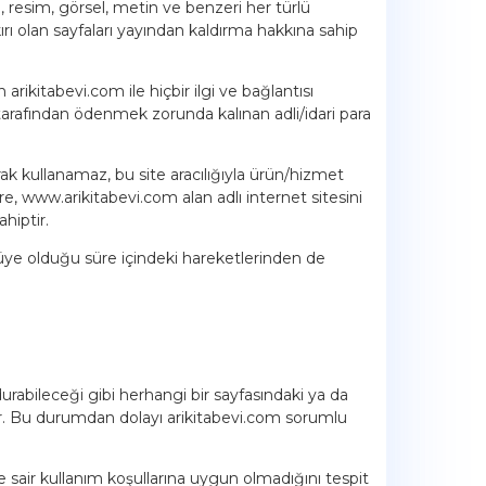
zı, resim, görsel, metin ve benzeri her türlü
kırı olan sayfaları yayından kaldırma hakkına sahip
rikitabevi.com ile hiçbir ilgi ve bağlantısı
arafından ödenmek zorunda kalınan adli/idari para
rak kullanamaz, bu site aracılığıyla ürün/hizmet
e, www.arikitabevi.com alan adlı internet sitesini
hiptir.
, üye olduğu süre içindeki hareketlerinden de
durabileceği gibi herhangi bir sayfasındaki ya da
ir. Bu durumdan dolayı arikitabevi.com sorumlu
le sair kullanım koşullarına uygun olmadığını tespit