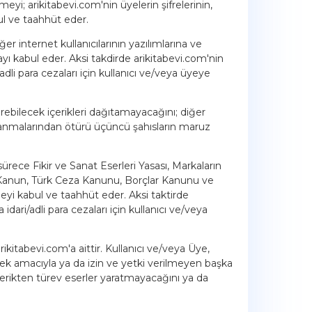
eyi; arikitabevi.com'nin üyelerin şifrelerinin,
ul ve taahhüt eder.
r internet kullanıcılarının yazılımlarına ve
ı kabul eder. Aksi takdirde arikitabevi.com'nin
i para cezaları için kullanıcı ve/veya üyeye
erebilecek içerikleri dağıtamayacağını; diğer
ullanmalarından ötürü üçüncü şahısların maruz
ürece Fikir ve Sanat Eserleri Yasası, Markaların
anun, Türk Ceza Kanunu, Borçlar Kanunu ve
eyi kabul ve taahhüt eder. Aksi taktirde
ri/adli para cezaları için kullanıcı ve/veya
rikitabevi.com'a aittir. Kullanıcı ve/veya Üye,
mek amacıyla ya da izin ve yetki verilmeyen başka
çerikten türev eserler yaratmayacağını ya da