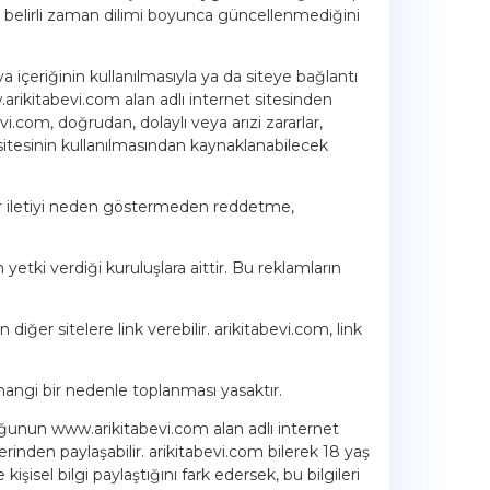
m, belirli zaman dilimi boyunca güncellenmediğini
a içeriğinin kullanılmasıyla ya da siteye bağlantı
.arikitabevi.com alan adlı internet sitesinden
i.com, doğrudan, dolaylı veya arızi zararlar,
sitesinin kullanılmasından kaynaklanabilecek
 bir iletiyi neden göstermeden reddetme,
yetki verdiği kuruluşlara aittir. Bu reklamların
ğer sitelere link verebilir. arikitabevi.com, link
herhangi bir nedenle toplanması yasaktır.
cuğunun www.arikitabevi.com alan adlı internet
üzerinden paylaşabilir. arikitabevi.com bilerek 18 yaş
işisel bilgi paylaştığını fark edersek, bu bilgileri