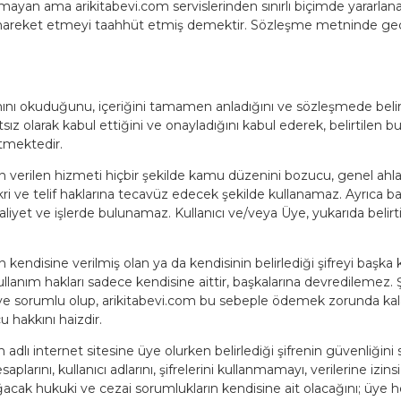
e olmayan ama arikitabevi.com servislerinden sınırlı biçimde yararlan
areket etmeyi taahhüt etmiş demektir. Sözleşme metninde geçen "k
ını okuduğunu, içeriğini tamamen anladığını ve sözleşmede belirt
ız olarak kabul ettiğini ve onayladığını kabul ederek, belirtilen bu hu
tmektedir.
an verilen hizmeti hiçbir şekilde kamu düzenini bozucu, genel ahlak
 fikri ve telif haklarına tecavüz edecek şekilde kullanamaz. Ayrıca 
faaliyet ve işlerde bulunamaz. Kullanıcı ve/veya Üye, yukarıda beli
 kendisine verilmiş olan ya da kendisinin belirlediği şifreyi başka 
lanım hakları sadece kendisine aittir, başkalarına devredilemez. Şi
e sorumlu olup, arikitabevi.com bu sebeple ödemek zorunda kalaca
 hakkını haizdir.
 adlı internet sitesine üye olurken belirlediği şifrenin güvenliğ
larını, kullanıcı adlarını, şifrelerini kullanmamayı, verilerine izins
cak hukuki ve cezai sorumlukların kendisine ait olacağını; üye he