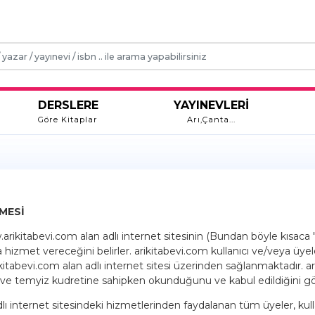
DERSLERE
YAYINEVLERİ
Göre Kitaplar
Arı,Çanta...
ŞMESİ
ikitabevi.com alan adlı internet sitesinin (Bundan böyle kısaca "ar
a hizmet vereceğini belirler. arikitabevi.com kullanıcı ve/veya üye
ikitabevi.com alan adlı internet sitesi üzerinden sağlanmaktadır. 
 ve temyiz kudretine sahipken okunduğunu ve kabul edildiğini gös
internet sitesindeki hizmetlerinden faydalanan tüm üyeler, kullanıc