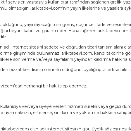
tif servisleri vasıtasıyla kullanıcılar tarafından sağlanan grafik, ya
umlu olmadığını, arikitabevi.com'nin yayın ilkelerine ve yasalara ay
u olduğunu, yayınlayacağı tüm görüş, düşünce, ifade ve resimlerin a
ağını beyan, kabul ve garanti eder. Buna rağmen arikitabevi.com t
lir.
 adlı internet sitesini sadece ve doğrudan ticari tanıtım alanı ola
ndirme girişiminde bulunamaz. arikitabevi.com, kendi takdirine gör
eliklere son verme ve/veya sayfalarını yayından kaldırma hakkına sa
mden bizzat kendisinin sorumlu olduğunu, üyeliği iptal edilse bile
bevi.com'dan herhangi bir hak talep edemez.
k kullanıcıya ve/veya üyeye verilen hizmeti sürekli veya geçici dur
ve uyarmaksızın, erteleme, sınırlama ve yok etme hakkına sahipt
rikitabevi.com alan adlı internet sitesinin işbu üyelik sözleşmesi i