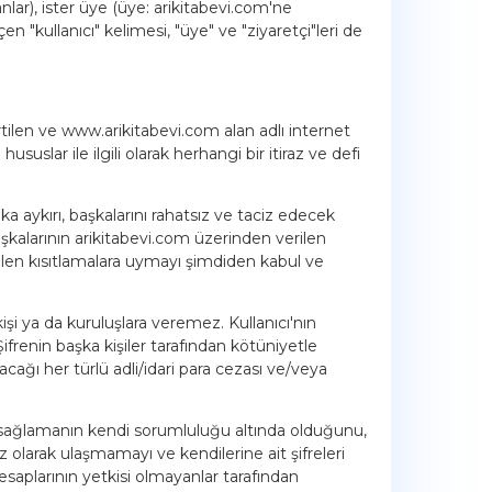
anlar), ister üye (üye: arikitabevi.com'ne
ullanıcı" kelimesi, "üye" ve "ziyaretçi"leri de
ilen ve www.arikitabevi.com alan adlı internet
suslar ile ilgili olarak herhangi bir itiraz ve defi
a aykırı, başkalarını rahatsız ve taciz edecek
başkalarının arikitabevi.com üzerinden verilen
rtilen kısıtlamalara uymayı şimdiden kabul ve
kişi ya da kuruluşlara veremez. Kullanıcı'nın
frenin başka kişiler tarafından kötüniyetle
ğı her türlü adli/idari para cezası ve/veya
ini sağlamanın kendi sorumluluğu altında olduğunu,
iz olarak ulaşmamayı ve kendilerine ait şifreleri
saplarının yetkisi olmayanlar tarafından