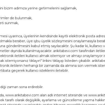
lerini bizim adımıza yerine getirmelerini sağlamak,
irimler de bulunmak,
meti sunmak,
esi uyarınca, üyelerinin kendisinde kayıtlı elektronik posta adresl
lmakla beraber, üye işbu üyelik sözleşmesini onaylamasıyla berabe
a gönderilmesini kabul etmiş sayılacaktır. Şu kadar ki, kullanıcı ve
er dışında kullanılmayacaktır. arikitabevi.com tarafından iletilen 
elektronik iletileri kullanıcı almak istemiyor ve almayı onaylamıyo
 istemiyorsanız tıklayın" linkini tıklayıp listeden çıkabilir. arikit
elektronik iletilerin herhangi bir zamanda da alımına son vermek i
irtibata geçerek kullanıcı isteklerini iletebilir.
diği zaman sona erdirebilir.
da, www.arikitabevi.com alan adlı internet sitesinde ve www.arikita
 taraflı olarak değişiklik, ayarlama ve güncelleme yapma hakkına 
t sitesinde yayınlandığı andan itibaren geçerlilik kazanmış sayılır