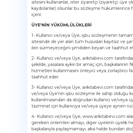
sitesini kullananlar, ister ziyaretçi (ziyaretçi: üy
kaydolanlar) olsunlar bu sözleşme hükümlerince h
içerir.
ÜYE'NİN YÜKÜMLÜLÜKLERİ
1- Kullanıcı ve/veya Üye, işbu sözleşmenin tamam
sitesinde de yer alan tüm hususları kayıtsız ve şarts
ileri sürmeyeceğini şimdiden beyan ve taahhüt e
2- Kullanıcı ve/veya Üye, arikitabevi.com tarafınd
şekilde, yasalara aykırı bir amaç için, başkalarının
hizmetleri kullanmasını önleyici veya zorlaştırıcı 
taahhüt eder.
3- Kullanıcı ve/veya Üye, arikitabevi.com tarafından
ve/veya Üye'nin işbu sözleşme ile sahip olduğu kul
kullanılmasından da doğrudan kullanıcı ve/veya üy
tazminat için kullanıcıya ve/veya üyeye aynen rücu
4- Kullanıcı ve/veya Üye, www.arikitabevi.com alan
gereken önlemleri almayı, diğer üyelerin üyelik hesap
başkalarıyla paylaşmamayı, aksi halde bundan doğa