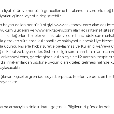
n fiyat, ürün ve her türlü güncelleme hatalarından sorumlu deği
yatları güncelleyebilir, değiştirebilir.
beyan edilen her türlü bilgiyi, www.arikitabevi.com alan adlı interne
n yükümlülüklerini ve www.arikitabevi.com alan adlı internet sitesi
tatistiki değerlendirmeler ve arikitabevi.com haricindeki sair marka
ereken sürelerde kullanabilir ve saklayabilir; ancak Üye bizzat 
da üçüncü kişilerle hiçbir suretle paylaşmaz ve Kullanıcı ve/veya üy
ini kabul ve beyan eder. Sistemle ilgili sorunların tanımlanması v
in, arikitabevi.com, gerektiğinde kullanıcıya ait IP adresini tespit
etkili makamlardan usulüne uygun olarak talep gelmesi halinde ku
paylaşacaktır.
lanan kişisel bilgileri (ad, soyad, e-posta, telefon ve benzeri her tü
ayacaktır.
rlama amacıyla sizinle irtibata geçmek, Bilgilerinizi güncellemek,