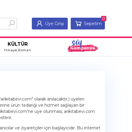
0
Üye Girişi
Sepetim
KÜLTÜR
Hikaye,Roman
ikitabevi.com" olarak anılacaktır.) üyeleri
lerine ürün tedariği ve hizmet sağlayan bir
arikitabevi.com'ne üye olunması, arikitabevi.com
terir.
ılar ve ziyaretçiler için bağlayıcıdır. Bu internet