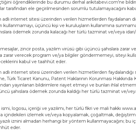
geçtiğini öğrendiklerinde bu durumu derhal arikitabevi.com'ne bildirm
hıslar tarafından ele geçirilmesinden sorumlu tutulamayacağını kab
adlı internet sitesi üzerinden verilen hizmetlerden faydalanan diğe
arı kullanmamayı, üçüncü kişi ve kuruluşların kullanımına sunmamay
ara ödemek zorunda kalacağı her türlü tazminat ve/veya idari/adl
mesajlar, zincir posta, yazılım virüsü gibi üçüncü şahıslara zarar v
zılıma zarar verecek program ve/ya bilgiler göndermemeyi, siteyi k
eceklerini kabul ve taahhüt eder.
 adlı internet sitesi üzerinden verilen hizmetlerden faydalandığı s
Türk Ticaret Kanunu, Patent Haklarının Korunması Hakkında K
ından yayınlanan bildirimlere riayet etmeyi ve bunları ihlal etmem
cü şahıslara ödemek zorunda kaldığı her türlü tazminat ve/veya ida
ismi, logosu, içeriği ve yazılımı, her türlü fikri ve mali hakkı www.a
eya içindekileri izlemek ve/veya kopyalamak, çoğaltmak, değiştir
yazılı iznini almadan herhangi bir yöntem kullanmayacağını; bu i
hhüt eder.