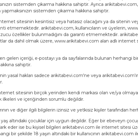
sınızın sistemden çıkarma hakkına sahiptir. Ayrıca arikitabevi.co
ama yapmaksınızın sistemden çıkarma hakkına sahiptir.
ternet sitesinin kesintisiz veya hatasız olacağını ya da sitenin vey
ranti etmemektedir. arikitabevi.com, kullanıcıların ve üyelerin, www
bozucu özellikler bulunmadığını da garanti etmemektedir. arikitabev
tlar da dahil olmak üzere, www.arikitabevi.com alan adlı internet 
rden gelen içeriği, e-postayı ya da sayfalarında bulunan herhangi
kkına sahiptir.
nin yasal hakları sadece arikitabevi.com'ne veya arikitabevi.com'ın 
r.
ternet sitesinin birçok yerinden kendi markası olan ve/ya olmayan di
lik ilkeleri ve içeriğinden sorumlu değildir.
ının ve diğer ilgili bilgilerin izinsiz ve yetkisiz kişiler tarafından 
8 yaş altındaki çocuklar için uygun değildir. Eğer bir ebeveyn ço
fark eder ise bu kişisel bilgileri arikitabevi.com ile internet sitesi 
i bir şekilde 18 yaşın altındaki bir kullanıcının arikitabevi.com ile k