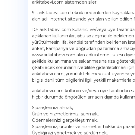
arikitabevi.com sistemden siler.
9- arikitabevi.com teknik nedenlerden kaynaklana
alan adlı internet sitesinde yer alan ve ilan edilen fi
10- arikitabevi.com kullanıcı ve/veya üye tarafından 
açıklanan kullanımlar, işbu sözleşme ile belirlene
yürütülmesini ifa, kendisi tarafından belirlenen is
anket, kampanya ve doğrudan pazarlama amacıyla g
www.arikitabevi.com alan adlı internet sitesi dışın
şekilde kullanımına ve saklanmasına rıza gösterdiğ
çıkabilecek sorunların ivedilikle giderilebilmesi iç
arikitabevi.com, yürürlükteki mevzuat uyarınca y
bilgisi dahil tüm bilgilerini ilgili yetkili makamlarla 
arikitabevi.com kullanıcı ve/veya üye tarafından sağ
hiçbir durumda öngörülen amacın dışında kullanm
Siparişlerinizi almak,
Ürün ve hizmetlerimizi sunmak,
Ödemelerinizi gerçekleştirmek,
Siparişleriniz, ürünler ve hizmetler hakkında paza
Üyeliğinizi yönetmek ve sürdürmek,