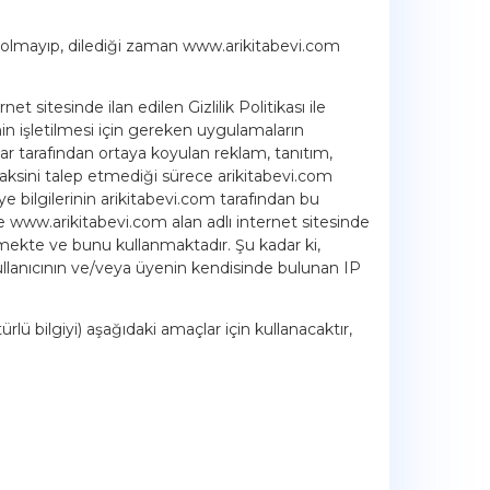
l olmayıp, dilediği zaman www.arikitabevi.com
t sitesinde ilan edilen Gizlilik Politikası ile
nin işletilmesi için gereken uygulamaların
lar tarafından ortaya koyulan reklam, tanıtım,
aksini talep etmediği sürece arikitabevi.com
e bilgilerinin arikitabevi.com tarafından bu
e www.arikitabevi.com alan adlı internet sitesinde
 etmekte ve bunu kullanmaktadır. Şu kadar ki,
llanıcının ve/veya üyenin kendisinde bulunan IP
rlü bilgiyi) aşağıdaki amaçlar için kullanacaktır,