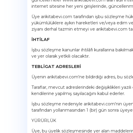
internet sitesine her yeni girişlerinde, güncellenm
Üye arikitabevi.com tarafından işbu sözleşme hükü
yükümlülüklere aykırı hareketleri ve/veya edim ve 
ziyanı derhal tazmin etmeyi ve arikitabevi.com tar
İHTİLAF
İşbu sözleşme kanunlar ihtilâfı kurallarına bakı
ve yer olarak yetkili olacaktır.
TEBLİGAT ADRESLERİ
Üyenin arikitabevi.com'ne bildirdiği adres, bu sözleşm
Taraflar, mevcut adreslerindeki değişiklikleri yazılı
kendilerine yapılmış sayılacağını kabul ederler.
İşbu sözleşme nedeniyle arikitabevi.com'nin üyenin
tarafından yollanmasından 1 (bir) gün sonra üyeye u
YÜRÜRLÜK
Üye, bu üyelik sözleşmesinde yer alan maddelerin t