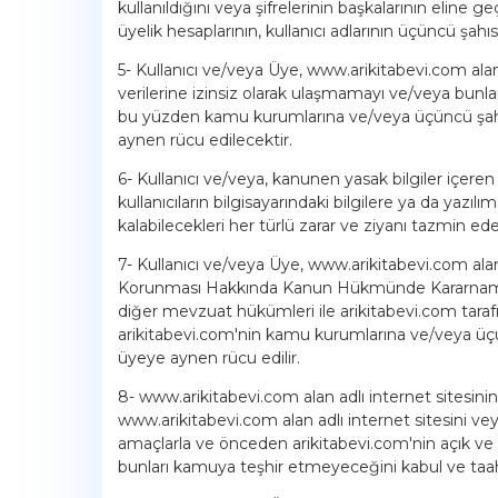
kullanıldığını veya şifrelerinin başkalarının eline 
üyelik hesaplarının, kullanıcı adlarının üçüncü şa
5- Kullanıcı ve/veya Üye, www.arikitabevi.com alan 
verilerine izinsiz olarak ulaşmamayı ve/veya bunl
bu yüzden kamu kurumlarına ve/veya üçüncü şahısl
aynen rücu edilecektir.
6- Kullanıcı ve/veya, kanunen yasak bilgiler içeren 
kullanıcıların bilgisayarındaki bilgilere ya da ya
kalabilecekleri her türlü zarar ve ziyanı tazmin ed
7- Kullanıcı ve/veya Üye, www.arikitabevi.com alan
Korunması Hakkında Kanun Hükmünde Kararname, 
diğer mevzuat hükümleri ile arikitabevi.com taraf
arikitabevi.com'nin kamu kurumlarına ve/veya üçün
üyeye aynen rücu edilir.
8- www.arikitabevi.com alan adlı internet sitesinin 
www.arikitabevi.com alan adlı internet sitesini v
amaçlarla ve önceden arikitabevi.com'nin açık ve 
bunları kamuya teşhir etmeyeceğini kabul ve taa