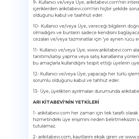
9- Kullanıcı ve/veya Üye, arikitabevi.com'nin interak
içeriklerden arikitabevi.com'nin hiçbir şekilde sor
olduğunu kabul ve taahhüt eder.
10- Kullanıcı ve/veya Üye, vereceği bilgilerin doğr
olmadığını ve bunların sadece kendisini bağlayac
cezaları ve/veya tazminatlar için 'ye aynen rücu edi
11- Kullanıcı ve/veya Üye, www.arikitabevi.com alan
tanıtımı/satışı yapma veya satış kanallarına yönle
bu amaçlarla kullandığını tespit ettiği üyelerin üy
12- Kullanıcı ve/veya Üye, yapacağı her türlü işle
sorumlu olduğunu kabul ve tahhüt eder.
13- Üye, üyelikten ayrılmaları durumunda arikita
ARI KİTABEVİ'NİN YETKİLERİ
1- arikitabevi.com her zaman için tek taraflı olara
hizmetindeki üye erişimini neden belirtmeksizin 
tutulamaz.
2- arikitabevi.com, kayıtlarını eksik giren ve www.a