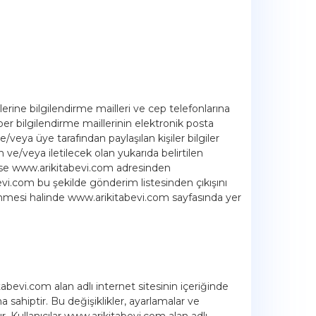
erine bilgilendirme mailleri ve cep telefonlarına
r bilgilendirme maillerinin elektronik posta
/veya üye tarafından paylaşılan kişiler bilgiler
ve/veya iletilecek olan yukarıda belirtilen
r ise www.arikitabevi.com adresinden
abevi.com bu şekilde gönderim listesinden çıkışını
stenmesi halinde www.arikitabevi.com sayfasında yer
bevi.com alan adlı internet sitesinin içeriğinde
sahiptir. Bu değişiklikler, ayarlamalar ve
. Kullanıcılar www.arikitabevi.com alan adlı