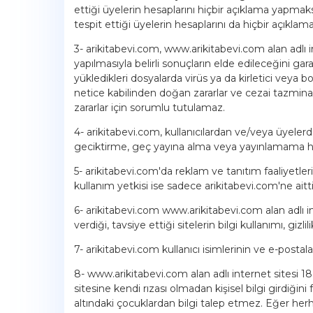
ettiği üyelerin hesaplarını hiçbir açıklama yapmak
tespit ettiği üyelerin hesaplarını da hiçbir açıkl
3- arikitabevi.com, www.arikitabevi.com alan adlı in
yapılmasıyla belirli sonuçların elde edileceğini ga
yükledikleri dosyalarda virüs ya da kirletici veya 
netice kabilinden doğan zararlar ve cezai tazmina
zararlar için sorumlu tutulamaz.
4- arikitabevi.com, kullanıcılardan ve/veya üyele
geciktirme, geç yayına alma veya yayınlamama ha
5- arikitabevi.com'da reklam ve tanıtım faaliyetleri
kullanım yetkisi ise sadece arikitabevi.com'ne aitti
6- arikitabevi.com www.arikitabevi.com alan adlı in
verdiği, tavsiye ettiği sitelerin bilgi kullanımı, gizli
7- arikitabevi.com kullanıcı isimlerinin ve e-postalar
8- www.arikitabevi.com alan adlı internet sitesi 1
sitesine kendi rızası olmadan kişisel bilgi girdiğini 
altındaki çocuklardan bilgi talep etmez. Eğer herhang