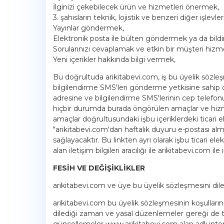
İlginizi çekebilecek ürün ve hizmetleri önermek,
3. şahısların teknik, lojistik ve benzeri diğer işlev
Yayınlar göndermek,
Elektronik posta ile bülten göndermek ya da bild
Sorularınızı cevaplamak ve etkin bir müşteri hiz
Yeni içerikler hakkında bilgi vermek,
Bu doğrultuda arikitabevi.com, iş bu üyelik sözleşm
bilgilendirme SMS'leri gönderme yetkisine sahip o
adresine ve bilgilendirme SMS'lerinin cep telefonun
hiçbir durumda burada öngörülen amaçlar ve hizmetl
amaçlar doğrultusundaki işbu içeriklerdeki ticari 
"arikitabevi.com'dan haftalık duyuru e-postası almak
sağlayacaktır. Bu linkten ayrı olarak işbu ticari 
alan iletişim bilgileri aracılığı ile arikitabevi.com ile 
FESİH VE DEĞİŞİKLİKLER
arikitabevi.com ve üye bu üyelik sözleşmesini dile
arikitabevi.com bu üyelik sözleşmesinin koşulların
dilediği zaman ve yasal düzenlemeler gereği de tek
güncellemeler www.arikitabevi.com alan adlı interne