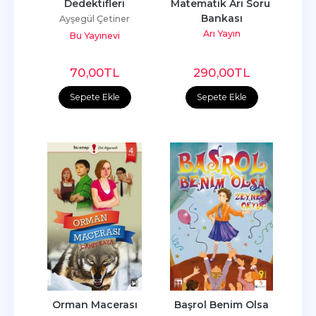
Dedektifleri
Matematik Arı Soru 
Bankası
Ayşegül Çetiner
Arı Yayın
Bu Yayınevi
70
,00
TL
290
,00
TL
Sepete Ekle
Sepete Ekle
Orman Macerası
Başrol Benim Olsa