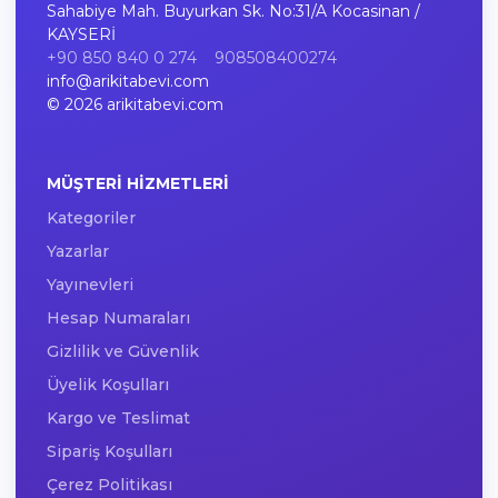
Sahabiye Mah. Buyurkan Sk. No:31/A Kocasinan /
KAYSERİ
+90 850 840 0 274
908508400274
info@arikitabevi.com
© 2026 arikitabevi.com
MÜŞTERI HIZMETLERI
Kategoriler
Yazarlar
Yayınevleri
Hesap Numaraları
Gizlilik ve Güvenlik
Üyelik Koşulları
Kargo ve Teslimat
Sipariş Koşulları
Çerez Politikası