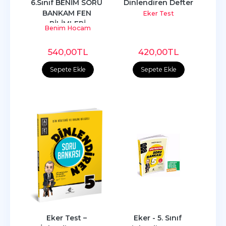
6.Sınıf BENİM SORU 
Dinlendiren Defter
BANKAM FEN 
Eker Test
BİLİMLERİ
Benim Hocam
540
,00
TL
420
,00
TL
Sepete Ekle
Sepete Ekle
Eker Test – 
Eker - 5. Sınıf 