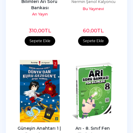
Bilimleri Arı Soru 
Nermin Şenol Kalyoncu
Bankası
Bu Yayınevi
Arı Yayın
310
,00
TL
60
,00
TL
Sepete Ekle
Sepete Ekle
Güneşin Anahtarı 1 | 
Arı - 8. Sınıf Fen 