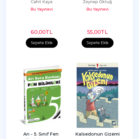
Cahit Kaya
Zeynep Oktuğ
Bu Yayınevi
Bu Yayınevi
60
,00
TL
55
,00
TL
Sepete Ekle
Sepete Ekle
Arı - 5. Sınıf Fen 
Kalsedonun Gizemi