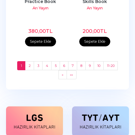
Practice Book
Skılls Book
Arı Yayın
Arı Yayın
380
,00
TL
200
,00
TL
Sepete Ekle
Sepete Ekle
1
2
3
4
5
6
7
8
9
10
11-20
»
»»