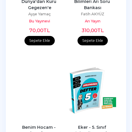
Dünya'dan Kuru 
Bilimleri Arı Soru 
Gegezen'e
Bankası
Ayşe Yamaç
Fatih AKYÜZ
Bu Yayınevi
Arı Yayın
70
,00
TL
310
,00
TL
Sepete Ekle
Sepete Ekle
Benim Hocam - 
Eker - 5. Sınıf 