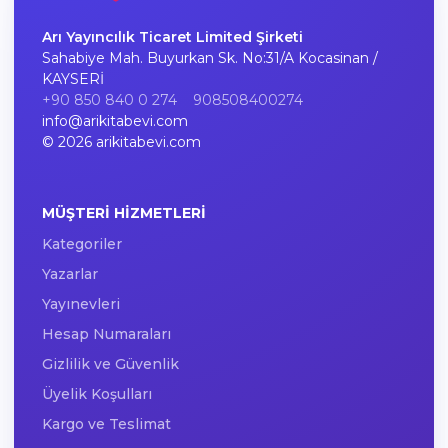
Arı Yayıncılık Ticaret Limited Şirketi
Sahabiye Mah. Buyurkan Sk. No:31/A Kocasinan /
KAYSERİ
+90 850 840 0 274
908508400274
info@arikitabevi.com
© 2026 arikitabevi.com
MÜŞTERI HIZMETLERI
Kategoriler
Yazarlar
Yayınevleri
Hesap Numaraları
Gizlilik ve Güvenlik
Üyelik Koşulları
Kargo ve Teslimat