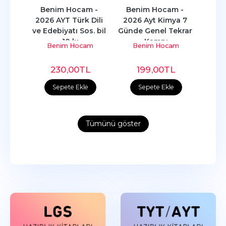
 - 
Benim Hocam - 
Benim Hocam - 
Ben
s 
2026 AYT Türk Dili 
2026 Ayt Kimya 7 
202
rafya
ve Edebiyatı Sos. bil 
Günde Genel Tekrar 
Der
10 lu
Kampı
Çö
am
Benim Hocam
Benim Hocam
B
L
230
,00
TL
199
,00
TL
e
Sepete Ekle
Sepete Ekle
Tümünü göster