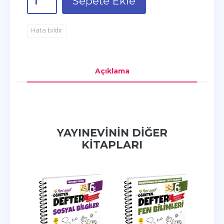
Sepete Ekle
Hata bildir
Açıklama
YAYINEVININ DIĞER
KITAPLARI