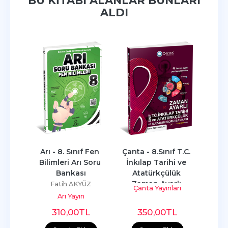
BU KITABI ALANLAR BUNLARI
ALDI
f 
Arı - 8. Sınıf Fen 
Çanta - 8.Sınıf T.C. 
Çanta
 Soru 
Bilimleri Arı Soru 
İnkılap Tarihi ve 
Bil
Bankası
Atatürkçülük 
Ayarl
Zaman Ayarlı 
RIŞLI
Fatih AKYÜZ
Çanta Yayınları
Ça
Kazanım...
Arı Yayın
L
310
,00
TL
350
,00
TL