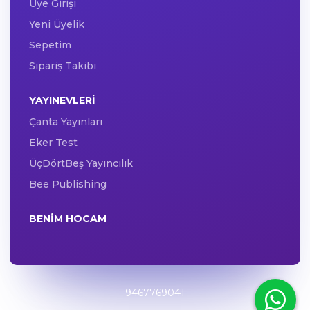
Üye Girişi
Yeni Üyelik
Sepetim
Sipariş Takibi
YAYINEVLERI
Çanta Yayınları
Eker Test
ÜçDörtBeş Yayıncılık
Bee Publishing
BENIM HOCAM
9467769041