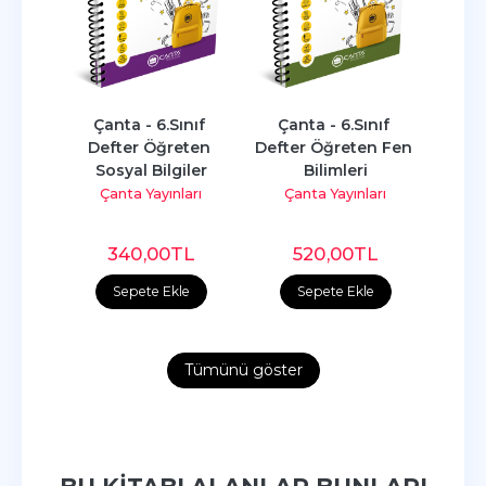
ıf 
Çanta - 6.Sınıf 
Çanta - 6.Sınıf 
Çanta 
ten 
Defter Öğreten 
Defter Öğreten Fen 
Bilim
Sosyal Bilgiler
Bilimleri
So
arı
Çanta Yayınları
Çanta Yayınları
Ça
L
340
,00
TL
520
,00
TL
e
Sepete Ekle
Sepete Ekle
Tümünü göster