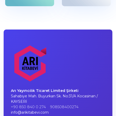
Arı Yayıncılık Ticaret Limited Şirketi
Sahabiye Mah. Buyurkan Sk. No:31/A Kocasinan /
KAYSERİ
+90 850 840 0 274
908508400274
info@arikitabevi.com