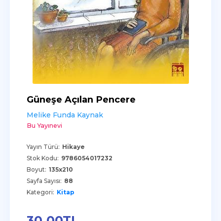
Güneşe Açılan Pencere
Melike Funda Kaynak
Bu Yayınevi
Yayın Türü:
Hikaye
Stok Kodu:
9786054017232
Boyut:
135x210
Sayfa Sayısı:
88
Kategori:
Kitap
30
,00
TL