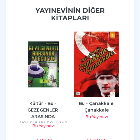
YAYINEVININ DIĞER
KITAPLARI
- 
Kültür - Bu - 
Bu - Çanakkale 
Bu - 
uzlar
GEZEGENLER 
Çanakkale
ARASINDA 
i
Bu Yayınevi
YOLCULUK BÖLÜM 1
Bu Yayınevi