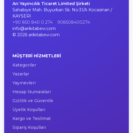
Arı Yayıncılık Ticaret Limited Şirketi
Sahabiye Mah. Buyurkan Sk. No:31/A Kocasinan /
KAYSERİ
+90 850 840 0 274
908508400274
info@arikitabevi.com
© 2026 arikitabevi.com
MÜŞTERI HIZMETLERI
Kategoriler
Yazarlar
Yayınevleri
Hesap Numaraları
Gizlilik ve Güvenlik
Üyelik Koşulları
Kargo ve Teslimat
Sipariş Koşulları