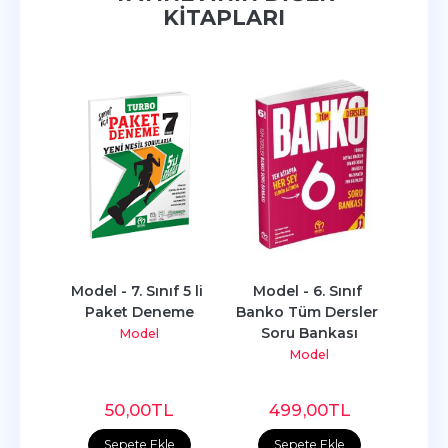
KITAPLARI
nıf 
Model - 7. Sınıf 5 li 
Model - 6. Sınıf 
Mode
sler 
Paket Deneme
Banko Tüm Dersler 
Sın
ası
Soru Bankası
K
Model
Model
L
50
,00
TL
499
,00
TL
e
Sepete Ekle
Sepete Ekle