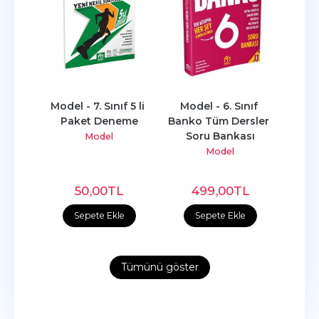
nıf 
Model - 7. Sınıf 5 li 
Model - 6. Sınıf 
Mode
sler 
Paket Deneme
Banko Tüm Dersler 
Sın
ası
Soru Bankası
K
Model
Model
L
50
,00
TL
499
,00
TL
e
Sepete Ekle
Sepete Ekle
Tümünü göster