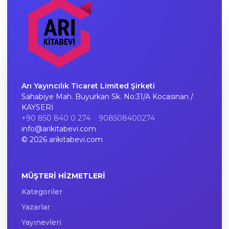
Arı Yayıncılık Ticaret Limited Şirketi
Sahabiye Mah. Buyurkan Sk. No:31/A Kocasinan /
KAYSERİ
+90 850 840 0 274
908508400274
info@arikitabevi.com
© 2026 arikitabevi.com
MÜŞTERI HIZMETLERI
Kategoriler
Yazarlar
Yayınevleri