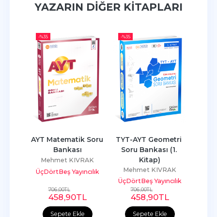
YAZARIN DIĞER KITAPLARI
-%
35
-%
35
-%
35
 Soru 
AYT Matematik Soru 
TYT-AYT Geometri 
TYT M
Bankası
Soru Bankası (1. 
Kitap)
RAK
Mehmet KIVRAK
Me
Mehmet KIVRAK
ncılık
ÜçDörtBeş Yayıncılık
ÜçDör
ÜçDörtBeş Yayıncılık
706
,00
TL
706
,00
TL
7
L
458
,90
TL
458
,90
TL
e
Sepete Ekle
Sepete Ekle