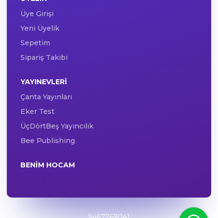
Üye Girişi
Yeni Üyelik
Sepetim
Sipariş Takibi
YAYINEVLERI
Çanta Yayınları
Eker Test
ÜçDörtBeş Yayıncılık
Bee Publishing
BENIM HOCAM
9467769041