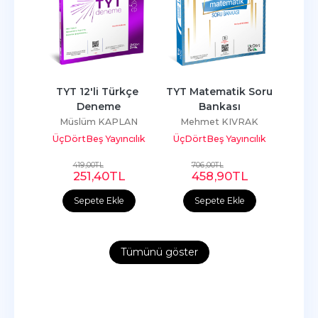
loji 
TYT 12'li Türkçe 
TYT Matematik Soru 
TYT 
ası
Deneme
Bankası
OĞLU
Müslüm KAPLAN
Mehmet KIVRAK
Mü
ncılık
ÜçDörtBeş Yayıncılık
ÜçDörtBeş Yayıncılık
ÜçDör
419
,00
TL
706
,00
TL
7
L
251
,40
TL
458
,90
TL
e
Sepete Ekle
Sepete Ekle
Tümünü göster