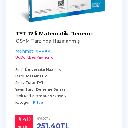
TYT 12'li Matematik Deneme
ÖSYM Tarzında Hazırlanmış
Mehmet KIVRAK
ÜçDörtBeş Yayıncılık
Sınıf:
Üniversite Hazırlık
Ders:
Matematik
Sınav Türü:
TYT
Yayın Türü:
Deneme Sınavı
Stok Kodu:
9786058229983
Kategori:
Kitap
%40
419
,00
TL
251
,40
TL
INDIRIMLI