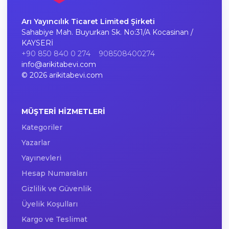
Arı Yayıncılık Ticaret Limited Şirketi
Sahabiye Mah. Buyurkan Sk. No:31/A Kocasinan /
KAYSERİ
+90 850 840 0 274
908508400274
info@arikitabevi.com
© 2026 arikitabevi.com
MÜŞTERI HIZMETLERI
Kategoriler
Yazarlar
Yayınevleri
Hesap Numaraları
Gizlilik ve Güvenlik
Üyelik Koşulları
Kargo ve Teslimat