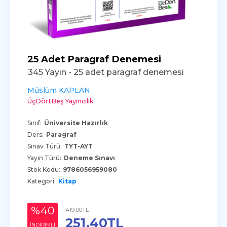
25 Adet Paragraf Denemesi
345 Yayın - 25 adet paragraf denemesi
Müslüm KAPLAN
ÜçDörtBeş Yayıncılık
Sınıf:
Üniversite Hazırlık
Ders:
Paragraf
Sınav Türü:
TYT-AYT
Yayın Türü:
Deneme Sınavı
Stok Kodu:
9786056959080
Kategori:
Kitap
%40
419
,00
TL
251
,40
TL
INDIRIMLI