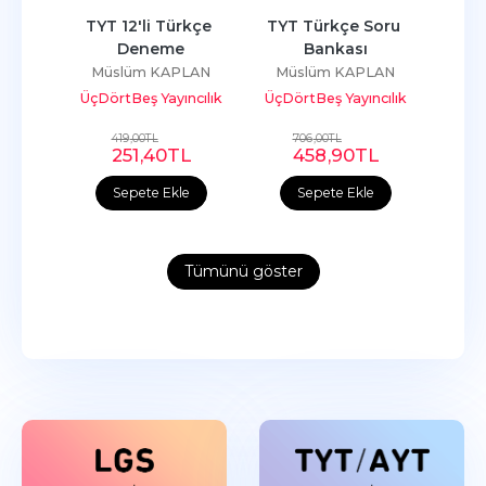
TYT 12'li Türkçe 
TYT Türkçe Soru 
Deneme
Bankası
Müslüm KAPLAN
Müslüm KAPLAN
ÜçDörtBeş Yayıncılık
ÜçDörtBeş Yayıncılık
419
,00
TL
706
,00
TL
251
,40
TL
458
,90
TL
Sepete Ekle
Sepete Ekle
Tümünü göster