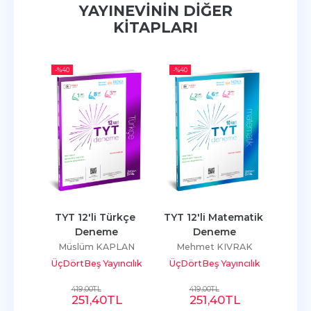
YAYINEVININ DIĞER
KITAPLARI
-%
40
-%
40
-%
35
loji 
TYT 12'li Türkçe 
TYT 12'li Matematik 
TYT M
ası
Deneme
Deneme
OĞLU
Müslüm KAPLAN
Mehmet KIVRAK
Me
ncılık
ÜçDörtBeş Yayıncılık
ÜçDörtBeş Yayıncılık
ÜçDör
419
,00
TL
419
,00
TL
7
L
251
,40
TL
251
,40
TL