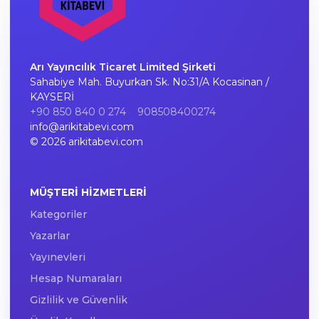
Arı Yayıncılık Ticaret Limited Şirketi
Sahabiye Mah. Buyurkan Sk. No:31/A Kocasinan /
KAYSERİ
+90 850 840 0 274
908508400274
info@arikitabevi.com
© 2026 arikitabevi.com
MÜŞTERI HIZMETLERI
Kategoriler
Yazarlar
Yayınevleri
Hesap Numaraları
Gizlilik ve Güvenlik