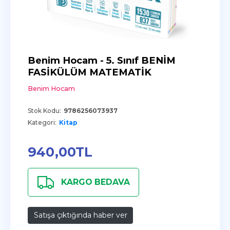
Benim Hocam - 5. Sınıf BENİM
FASİKÜLÜM MATEMATİK
Benim Hocam
Stok Kodu:
9786256073937
Kategori:
Kitap
940
,00
TL
KARGO BEDAVA
Satışa çıktığında haber ver