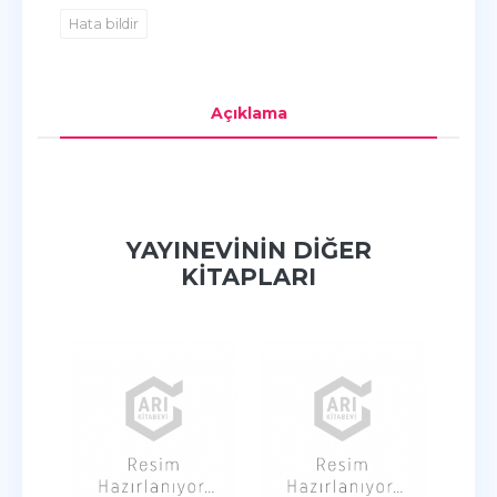
Hata bildir
Açıklama
YAYINEVININ DIĞER
KITAPLARI