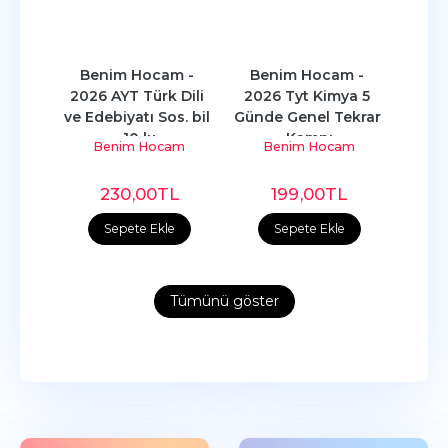
 - 
Benim Hocam - 
Benim Hocam - 
Ben
s 
2026 AYT Türk Dili 
2026 Tyt Kimya 5 
2026
rafya
ve Edebiyatı Sos. bil 
Günde Genel Tekrar 
Günde
10 lu
Kampı
am
Benim Hocam
Benim Hocam
B
L
230
,00
TL
199
,00
TL
e
Sepete Ekle
Sepete Ekle
Tümünü göster