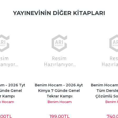
YAYINEVININ DIĞER KITAPLARI
m - 2026 Tyt 
Benim Hocam - 2026 Ayt 
Benim Hocam 
ünde Genel 
Kimya 7 Günde Genel 
Tüm Dersle
r Kampı
Tekrar Kampı
Çözümlü So
m Hocam
Benim Hocam
Benim
,00
TL
199
,00
TL
740
,