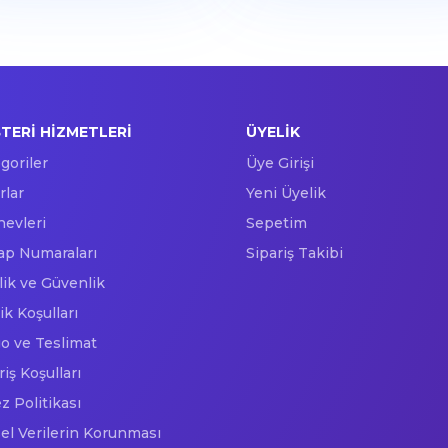
TERI HIZMETLERI
ÜYELIK
goriler
Üye Girişi
rlar
Yeni Üyelik
nevleri
Sepetim
p Numaraları
Sipariş Takibi
ilik ve Güvenlik
ik Koşulları
o ve Teslimat
riş Koşulları
z Politikası
sel Verilerin Korunması