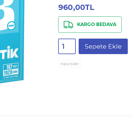
960
,00
TL
KARGO BEDAVA
Sepete Ekle
Hata bildir