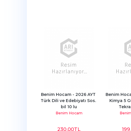
cam - 2026 - 
Benim Hocam - 2026 AYT 
Benim Hoca
errür Coğrafya
Türk Dili ve Edebiyatı Sos. 
Kimya 5 G
bil 10 lu
Tekra
im Hocam
Benim Hocam
Beni
0
,00
TL
230
,00
TL
199