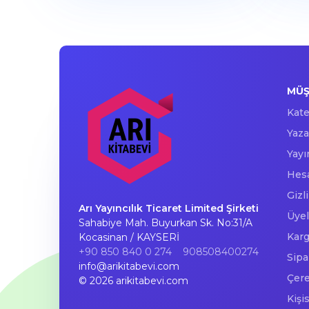
MÜŞ
Kate
Yaza
Yayı
Hesa
Gizl
Arı Yayıncılık Ticaret Limited Şirketi
Üyel
Sahabiye Mah. Buyurkan Sk. No:31/A
Karg
Kocasinan / KAYSERİ
+90 850 840 0 274
908508400274
Sipa
info@arikitabevi.com
Çere
© 2026 arikitabevi.com
Kişi