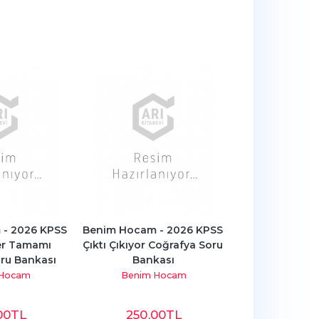
- 2026 KPSS 
Benim Hocam - 2026 KPSS 
Benim Hocam -
r Tamamı 
Çıktı Çıkıyor Coğrafya Soru 
Çıktı Çıkıyor T
ru Bankası
Bankası
Banka
 Hocam
Benim Hocam
Benim H
00
TL
250
,00
TL
350
,0