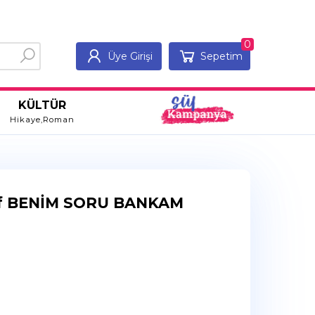
0
Üye Girişi
Sepetim
KÜLTÜR
Hikaye,Roman
ıf BENİM SORU BANKAM