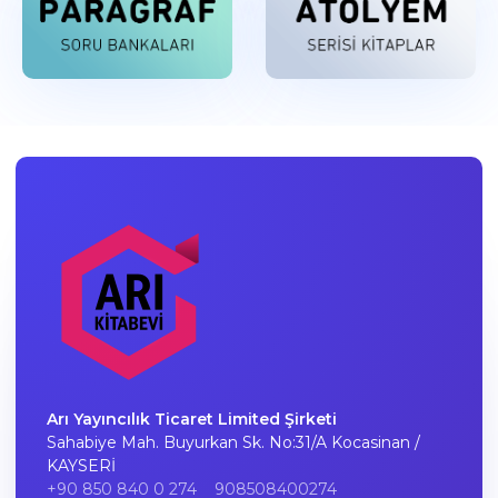
Arı Yayıncılık Ticaret Limited Şirketi
Sahabiye Mah. Buyurkan Sk. No:31/A Kocasinan /
KAYSERİ
+90 850 840 0 274
908508400274