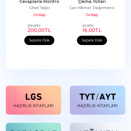
Cevaplarla Montrö
Çıkma Yolları
Cihat Yağcı
Can Hikmet Değirmenci
Girdap
Girdap
250
,00
TL
20
,00
TL
200
,00
TL
16
,00
TL
Sepete Ekle
Sepete Ekle