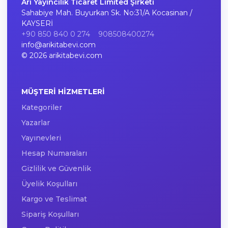
Arı Yayıncılık Ticaret Limited Şirketi
Sahabiye Mah. Buyurkan Sk. No:31/A Kocasinan /
KAYSERİ
+90 850 840 0 274
908508400274
info@arikitabevi.com
© 2026 arikitabevi.com
MÜŞTERI HIZMETLERI
Kategoriler
Yazarlar
Yayınevleri
Hesap Numaraları
Gizlilik ve Güvenlik
Üyelik Koşulları
Kargo ve Teslimat
Sipariş Koşulları