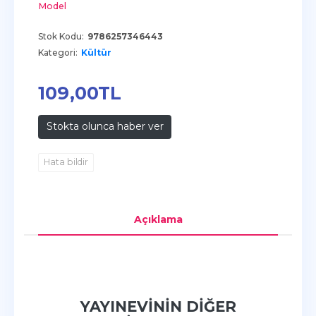
Model
Stok Kodu:
9786257346443
Kategori:
Kültür
109
,00
TL
Stokta olunca haber ver
Hata bildir
Açıklama
YAYINEVININ DIĞER