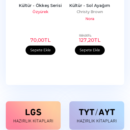
ıf 
Kültür - Ökkeş Serisi
Kültür - Sol Ayağım
Çan
ten 
Def
Özyürek
Christy Brown
ler
So
Nora
arı
Ça
159
,00
TL
L
70
,00
TL
127
,20
TL
e
Sepete Ekle
Sepete Ekle