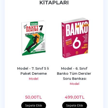
KITAPLARI
nıf 
Model - 7. Sınıf 5 li 
Model - 6. Sınıf 
Mode
sler 
Paket Deneme
Banko Tüm Dersler 
Sın
ası
Soru Bankası
K
Model
Model
L
50
,00
TL
499
,00
TL
e
Sepete Ekle
Sepete Ekle